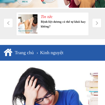
Tin tức
m tưởng
Bệnh liệt dương có thể tự khỏi hay
không?
Trang chủ
›
Kinh nguyệt