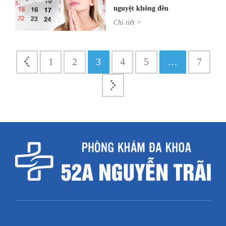
nguyệt không đều
Chi tiết >
1
2
3
4
5
…
7