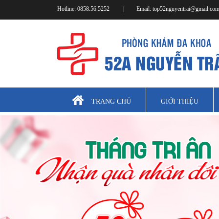
Hotline:
0858.56.5252
|
Email:
top52nguyentrai@gmail.co
TRANG CHỦ
GIỚI THIỆU