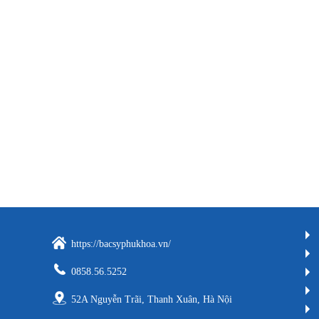
https://bacsyphukhoa.vn/
0858.56.5252
52A Nguyễn Trãi, Thanh Xuân, Hà Nội