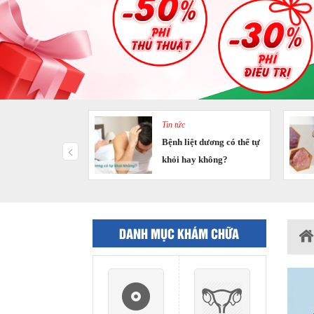
Tin tức
i sinh dục đừng
Bệnh liệt dương có thể tự
ng là sùi mào gà?
khỏi hay không?
DANH MỤC KHÁM CHỮA