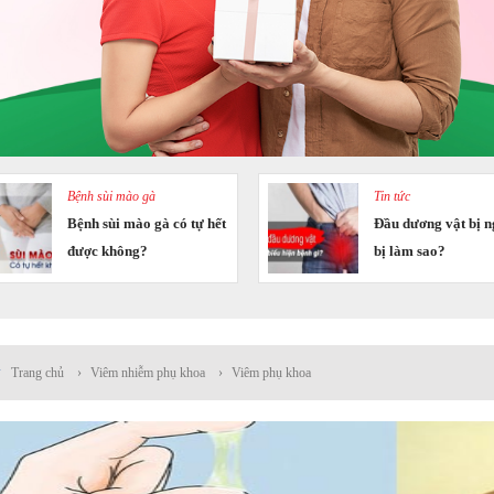
Bệnh sùi mào gà
Tin tức
Bệnh sùi mào gà có tự hết
Đầu dương vật bị n
được không?
bị làm sao?
Trang chủ
›
Viêm nhiễm phụ khoa
›
Viêm phụ khoa