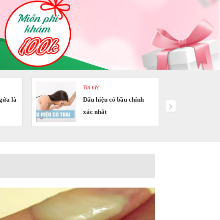
Tin tức
gứa là
Dấu hiệu có bầu chính
xác nhất