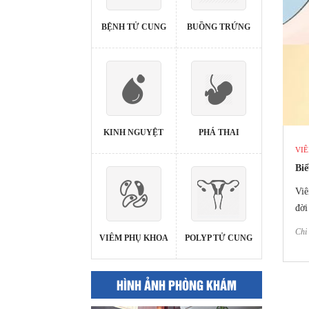
BỆNH TỬ CUNG
BUỒNG TRỨNG
KINH NGUYỆT
PHÁ THAI
VI
Biể
Viê
đời
Chi 
VIÊM PHỤ KHOA
POLYP TỬ CUNG
HÌNH ẢNH PHÒNG KHÁM