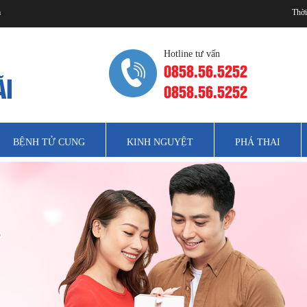
m
Thời
Hotline tư vấn
0858.56.5252
0858.56.5252
BỆNH TỬ CUNG
KINH NGUYỆT
PHÁ THAI