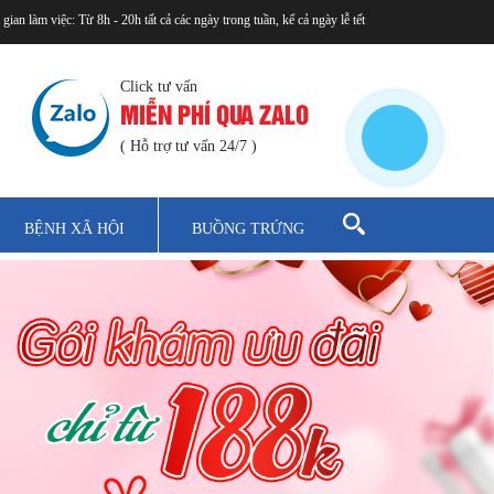
 gian làm việc: Từ 8h - 20h tất cả các ngày trong tuần, kể cả ngày lễ tết
Click tư vấn
MIỄN PHÍ QUA ZALO
( Hỗ trợ tư vấn 24/7 )
BỆNH XÃ HỘI
BUỒNG TRỨNG