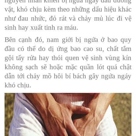
nguyên nhân khiến bị ngứa ngáy đầu dương
vật, khó chịu kèm theo những dấu hiệu khác
như đau nhức, đỏ rát và chảy mủ lúc đi vệ
sinh hay xuất tinh ra máu.
Bên cạnh đó, nam giới bị ngứa ở bao quy
đầu có thể do dị ứng bao cao su, chất tắm
gội tẩy rửa hay thói quen vệ sinh vùng kín
không sạch sẽ hoặc mặc quần lót quá chật
dẫn tới chảy mồ hôi bí bách gây ngứa ngáy
khó chịu.