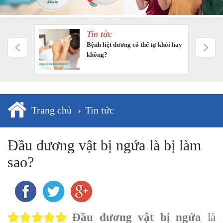
Tin tức
m tưởng
Bệnh liệt dương có thể tự khỏi hay
không?
Trang chủ
›
Tin tức
Đầu dương vật bị ngứa là bị làm
sao?
Đầu dương vật bị ngứa
là