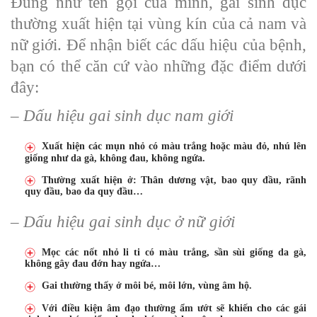
Đúng như tên gọi của mình, gai sinh dục
thường xuất hiện tại vùng kín của cả nam và
nữ giới. Để nhận biết các dấu hiệu của bệnh,
bạn có thể căn cứ vào những đặc điểm dưới
đây:
– Dấu hiệu gai sinh dục nam giới
Xuất hiện các mụn nhỏ có màu trắng hoặc màu đỏ, nhú lên
giống như da gà, không đau, không ngứa.
Thường xuất hiện ở: Thân dương vật, bao quy đầu, rãnh
quy đầu, bao da quy đầu…
– Dấu hiệu gai sinh dục ở nữ giới
Mọc các nốt nhỏ li ti có màu trắng, sần sùi giống da gà,
không gây đau đớn hay ngứa…
Gai thường thấy ở môi bé, môi lớn, vùng âm hộ.
Với điều kiện âm đạo thường ẩm ướt sẽ khiến cho các gái