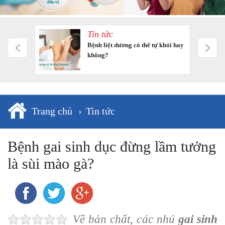
Tin tức
m tưởng
Bệnh liệt dương có thể tự khỏi hay
không?
Trang chủ
›
Tin tức
Bệnh gai sinh dục đừng lầm tưởng
là sùi mào gà?
Về bản chất, các nhú
gai sinh