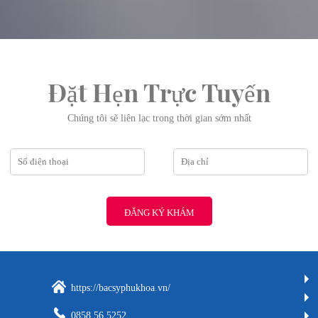
Đặt Hẹn Trực Tuyến
Chúng tôi sẽ liên lạc trong thời gian sớm nhất
ĐĂNG KÝ KHÁM
https://bacsyphukhoa.vn/
0858.56.5252