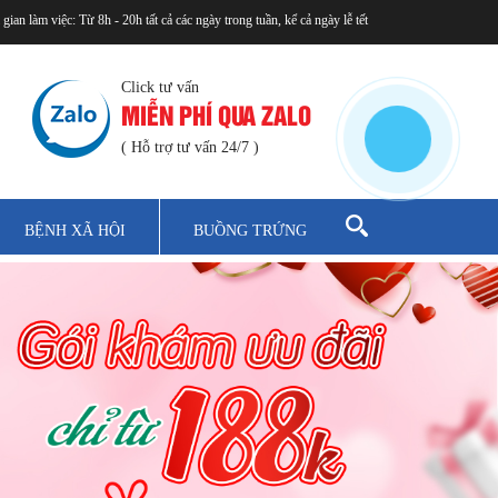
 gian làm việc: Từ 8h - 20h tất cả các ngày trong tuần, kể cả ngày lễ tết
Click tư vấn
MIỄN PHÍ QUA ZALO
( Hỗ trợ tư vấn 24/7 )
BỆNH XÃ HỘI
BUỒNG TRỨNG