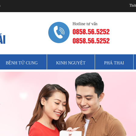
m
Thời
Hotline tư vấn
0858.56.5252
0858.56.5252
BỆNH TỬ CUNG
KINH NGUYỆT
PHÁ THAI