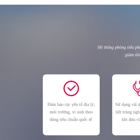
Hệ thống phòng tiểu ph
giảm thi
Đảm bảo các yếu tố địa lý,
Sử dụng vật 
môi trường, vi sinh theo
tiệt trùng ng
đúng tiêu chuẩn quốc tế.
khi đưa v