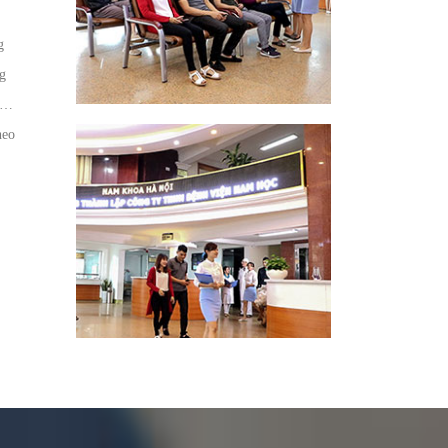
g
g
c,…
heo