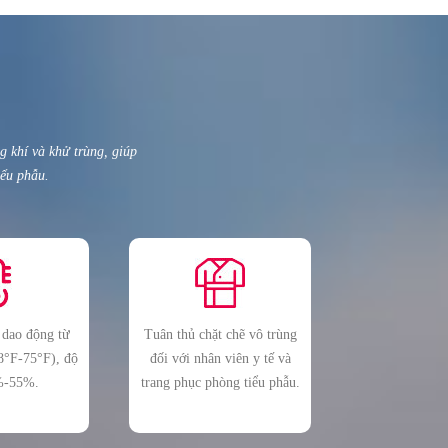
 khí và khử trùng, giúp
iểu phẫu.
 dao động từ
Tuân thủ chặt chẽ vô trùng
8°F-75°F), độ
đối với nhân viên y tế và
%-55%.
trang phục phòng tiểu phẫu.