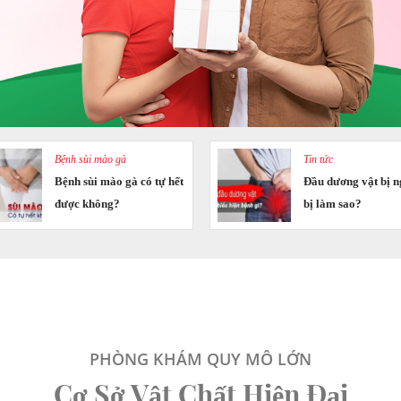
Bệnh sùi mào gà
Tin tức
Bệnh sùi mào gà có tự hết
Đầu dương vật bị n
được không?
bị làm sao?
PHÒNG KHÁM QUY MÔ LỚN
Cơ Sở Vật Chất Hiện Đại