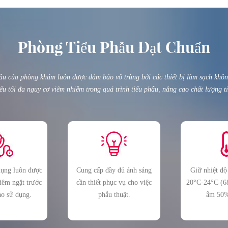
Phòng Tiểu Phẫu Đạt Chuẩn
ẫu của phòng khám luôn được đảm bảo vô trùng bởi các thiết bị làm sạch không
ểu tối đa nguy cơ viêm nhiễm trong quá trình tiểu phẫu, nâng cao chất lượng t
dụng luôn được
Cung cấp đầy đủ ánh sáng
Giữ nhiệt độ
hiêm ngặt trước
cần thiết phục vụ cho việc
20°C-24°C (6
ào sử dụng.
phẫu thuật.
ẩm 50