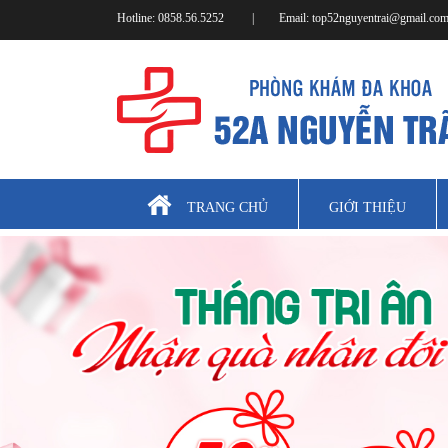
Hotline:
0858.56.5252
|
Email:
top52nguyentrai@gmail.co
TRANG CHỦ
GIỚI THIỆU