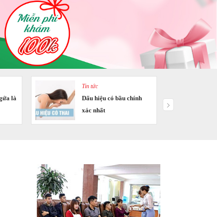
Tin tức
gứa là
Dấu hiệu có bầu chính
xác nhất