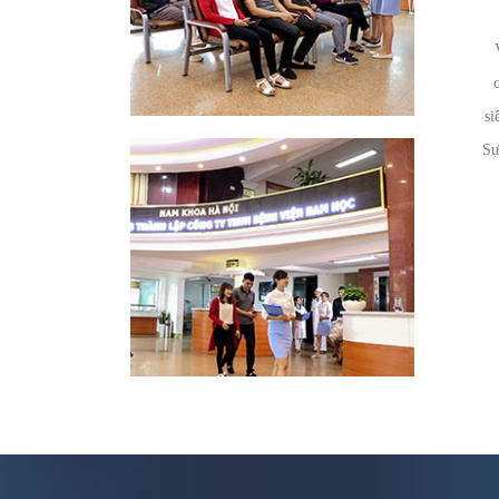
si
Sự