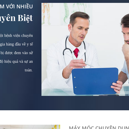
M VỚI NHIỀU
yên Biệt
ột bệnh viện chuyên
gia hàng đầu về y tế
 bị được đem vào sử
độ hiệu quả và sự an
toàn.
MÁY MÓC CHUYÊN DỤ