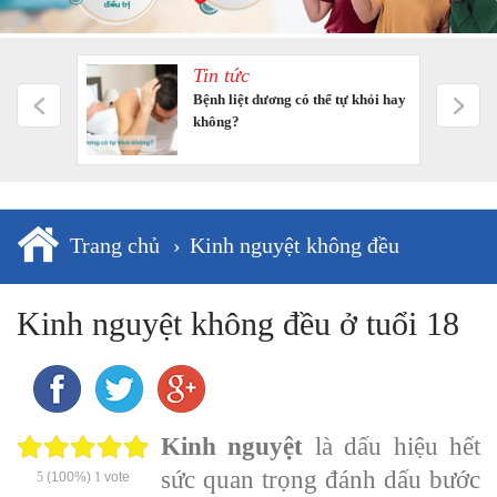
Tin tức
m tưởng
Bệnh liệt dương có thể tự khỏi hay
không?
Trang chủ
›
Kinh nguyệt không đều
Kinh nguyệt không đều ở tuổi 18
Kinh nguyệt
là dấu hiệu hết
sức quan trọng đánh dấu bước
5
(100%)
1
vote