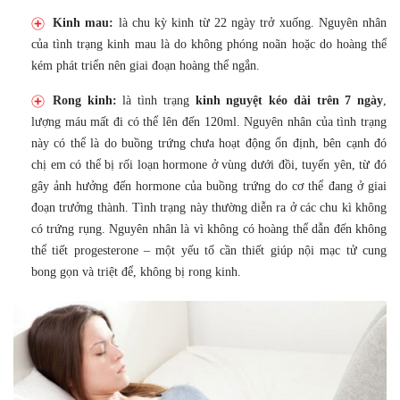
Kinh mau:
là chu kỳ kinh từ 22 ngày trở xuống. Nguyên nhân
của tình trạng kinh mau là do không phóng noãn hoặc do hoàng thể
kém phát triển nên giai đoạn hoàng thể ngắn.
Rong kinh:
là tình trạng
kinh nguyệt kéo dài trên 7 ngày
,
lượng máu mất đi có thể lên đến 120ml. Nguyên nhân của tình trạng
này có thể là do buồng trứng chưa hoạt động ổn định, bên cạnh đó
chị em có thể bị rối loạn hormone ở vùng dưới đồi, tuyến yên, từ đó
gây ảnh hưởng đến hormone của buồng trứng do cơ thể đang ở giai
đoạn trưởng thành. Tình trạng này thường diễn ra ở các chu kì không
có trứng rụng. Nguyên nhân là vì không có hoàng thể dẫn đến không
thể tiết progesterone – một yếu tố cần thiết giúp nội mạc tử cung
bong gọn và triệt để, không bị rong kinh.