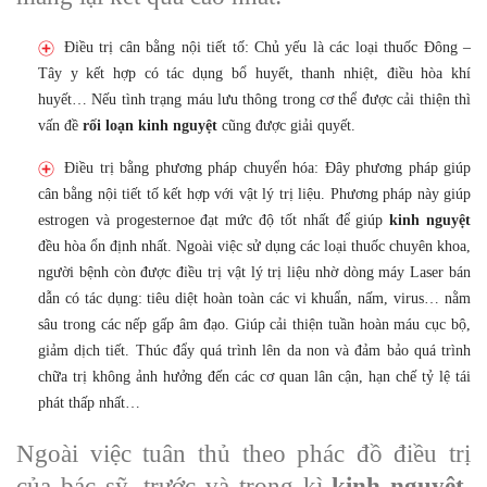
Điều trị cân bằng nội tiết tố: Chủ yếu là các loại thuốc Đông –
Tây y kết hợp có tác dụng bổ huyết, thanh nhiệt, điều hòa khí
huyết… Nếu tình trạng máu lưu thông trong cơ thể được cải thiện thì
vấn đề
rối loạn kinh nguyệt
cũng được giải quyết.
Điều trị bằng phương pháp chuyển hóa: Đây phương pháp giúp
cân bằng nội tiết tố kết hợp với vật lý trị liệu. Phương pháp này giúp
estrogen và progesternoe đạt mức độ tốt nhất để giúp
kinh nguyệt
đều hòa ổn định nhất. Ngoài việc sử dụng các loại thuốc chuyên khoa,
người bệnh còn được điều trị vật lý trị liệu nhờ dòng máy Laser bán
dẫn có tác dụng: tiêu diệt hoàn toàn các vi khuẩn, nấm, virus… nằm
sâu trong các nếp gấp âm đạo. Giúp cải thiện tuần hoàn máu cục bộ,
giảm dịch tiết. Thúc đẩy quá trình lên da non và đảm bảo quá trình
chữa trị không ảnh hưởng đến các cơ quan lân cận, hạn chế tỷ lệ tái
phát thấp nhất…
Ngoài việc tuân thủ theo phác đồ điều trị
của bác sỹ, trước và trong kì
kinh nguyệt,