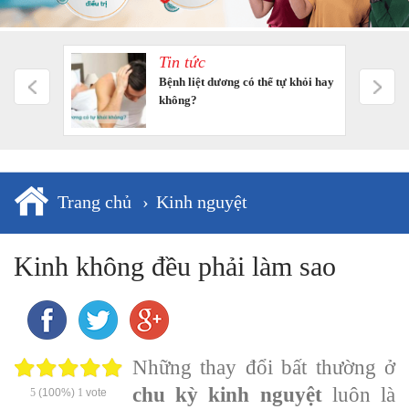
Tin tức
m tưởng
Bệnh liệt dương có thể tự khỏi hay
không?
Trang chủ
›
Kinh nguyệt
Kinh không đều phải làm sao
Những thay đổi bất thường ở
chu kỳ kinh nguyệt
luôn là
5
(100%)
1
vote