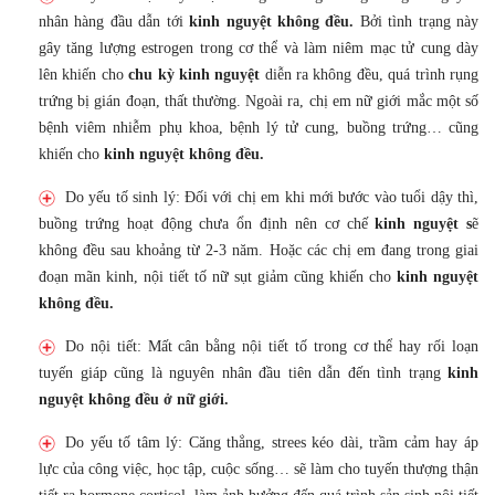
nhân hàng đầu dẫn tới
kinh nguyệt không đều.
Bởi tình trạng này
gây tăng lượng estrogen trong cơ thể và làm niêm mạc tử cung dày
lên khiến cho
chu kỳ kinh nguyệt
diễn ra không đều, quá trình rụng
trứng bị gián đoạn, thất thường. Ngoài ra, chị em nữ giới mắc một số
bệnh viêm nhiễm phụ khoa, bệnh lý tử cung, buồng trứng… cũng
khiến cho
kinh nguyệt không đều.
Do yếu tố sinh lý: Đối với chị em khi mới bước vào tuổi dậy thì,
buồng trứng hoạt động chưa ổn định nên cơ chế
kinh nguyệt s
ẽ
không đều sau khoảng từ 2-3 năm. Hoặc các chị em đang trong giai
đoạn mãn kinh, nội tiết tố nữ sụt giảm cũng khiến cho
kinh nguyệt
không đều.
Do nội tiết: Mất cân bằng nội tiết tố trong cơ thể hay rối loạn
tuyến giáp cũng là nguyên nhân đầu tiên dẫn đến tình trạng
kinh
nguyệt không đều ở nữ giới.
Do yếu tố tâm lý: Căng thẳng, strees kéo dài, trầm cảm hay áp
lực của công việc, học tập, cuộc sống… sẽ làm cho tuyến thượng thận