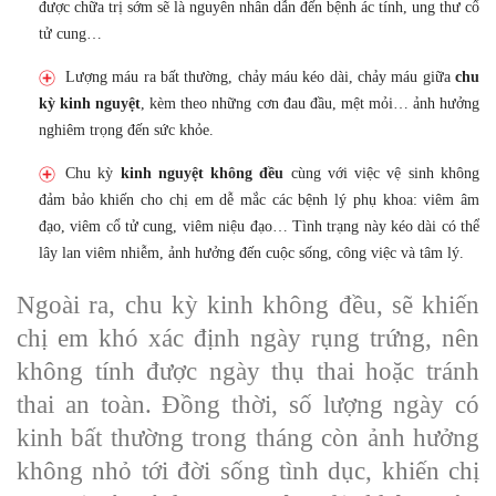
được chữa trị sớm sẽ là nguyên nhân dẫn đến bệnh ác tính, ung thư cổ
tử cung…
Lượng máu ra bất thường, chảy máu kéo dài, chảy máu giữa
chu
kỳ kinh nguyệt
, kèm theo những cơn đau đầu, mệt mỏi… ảnh hưởng
nghiêm trọng đến sức khỏe.
Chu kỳ
kinh nguyệt không đều
cùng với việc vệ sinh không
đảm bảo khiến cho chị em dễ mắc các bệnh lý phụ khoa: viêm âm
đạo, viêm cổ tử cung, viêm niệu đạo… Tình trạng này kéo dài có thể
lây lan viêm nhiễm, ảnh hưởng đến cuộc sống, công việc và tâm lý.
Ngoài ra, chu kỳ kinh không đều, sẽ khiến
chị em khó xác định ngày rụng trứng, nên
không tính được ngày thụ thai hoặc tránh
thai an toàn. Đồng thời, số lượng ngày có
kinh bất thường trong tháng còn ảnh hưởng
không nhỏ tới đời sống tình dục, khiến chị