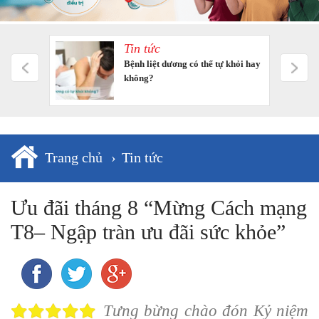
Tin tức
m tưởng
Bệnh liệt dương có thể tự khỏi hay
không?
Trang chủ
›
Tin tức
Ưu đãi tháng 8 “Mừng Cách mạng
T8– Ngập tràn ưu đãi sức khỏe”
Tưng bừng chào đón Kỷ niệm