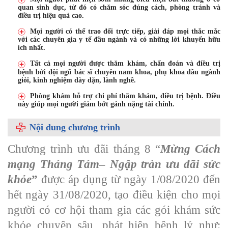
quan sinh dục, từ đó có chăm sóc đúng cách, phòng tránh và
điều trị hiệu quả cao.
Mọi người có thể trao đổi trực tiếp, giải đáp mọi thắc mắc
với các chuyên gia y tế đầu ngành và có những lời khuyến hữu
ích nhất.
Tất cả mọi người được thăm khám, chẩn đoán và điều trị
bệnh bởi đội ngũ bác sĩ chuyên nam khoa, phụ khoa đầu ngành
giỏi, kinh nghiệm dày dặn, lành nghề.
Phòng khám hỗ trợ chi phí thăm khám, điều trị bệnh. Điều
này giúp mọi người giảm bớt gánh nặng tài chính.
Nội dung chương trình
Chương trình ưu đãi tháng 8 “
Mừng Cách
mạng Tháng Tám– Ngập tràn ưu đãi sức
khỏe
”
được áp dụng từ ngày 1/08/2020 đến
hết ngày 31/08/2020, tạo điều kiện cho mọi
người có cơ hội tham gia các gói khám sức
khỏe chuyên sâu, phát hiện bệnh lý như: