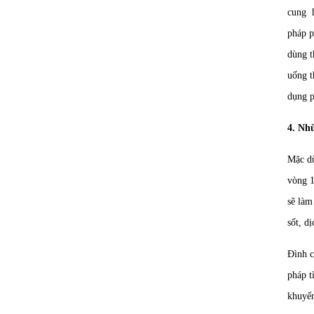
cung h
pháp p
dùng t
uống t
dụng p
4. Nhữ
Mặc dù
vòng 1
sẽ làm
sốt, d
Đình c
pháp t
khuyến