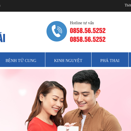
m
Thời
Hotline tư vấn
0858.56.5252
0858.56.5252
BỆNH TỬ CUNG
KINH NGUYỆT
PHÁ THAI