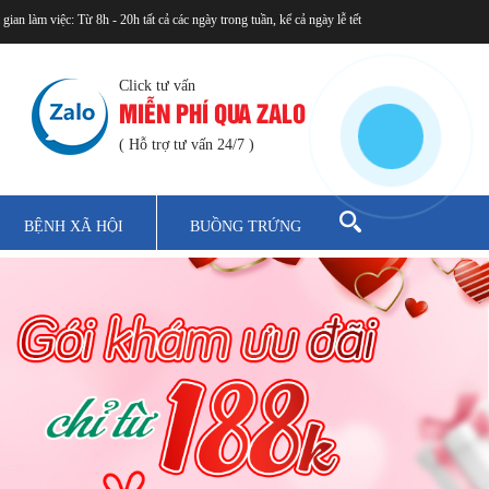
 gian làm việc: Từ 8h - 20h tất cả các ngày trong tuần, kể cả ngày lễ tết
Click tư vấn
MIỄN PHÍ QUA ZALO
( Hỗ trợ tư vấn 24/7 )
BỆNH XÃ HỘI
BUỒNG TRỨNG