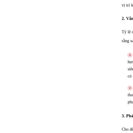
vị trí
2. Vẫn
Tỷ lệ 
rằng s
hẹn
siê
có 
tha
phư
3. Ph
Cho đế