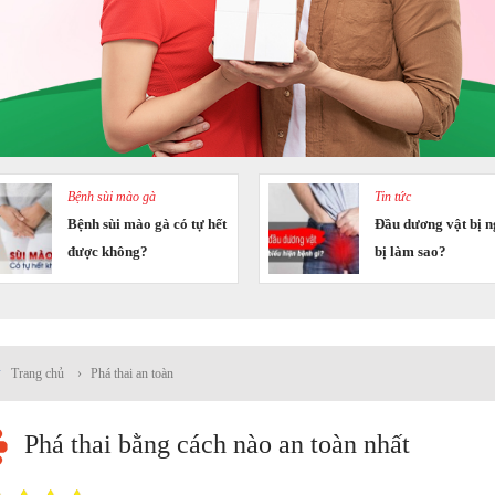
Bệnh sùi mào gà
Tin tức
Bệnh sùi mào gà có tự hết
Đầu dương vật bị n
được không?
bị làm sao?
Trang chủ
›
Phá thai an toàn
Phá thai bằng cách nào an toàn nhất