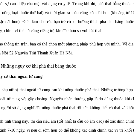
với sự can thiệp của một vài dụng cụ y tế. Trong khi đó, phá thai bằng thuố
 uống loại thuốc thứ hai) và thời gian ra máu cũng kéo dài hơn (khoảng từ 1
̣c dài hơn). Điều làm cho các bạn trẻ có xu hướng thích phá thai bằng thuốc
̣y, chính vì thế nó cũng riêng tư, kín đáo hơn so với hút thai.
̀o thông tin trên, bạn có thể chọn một phương pháp phù hợp với mình. Về địa
 Nội 52 Nguyễn Trãi Thanh Xuân Hà Nội.
Những nguy cơ khi phá thai bằng thuốc
y cơ thai ngoài tử cung
 phụ nữ bị thai ngoài tử cung sau khi uống thuốc phá thai. Những trường hợp
goài tử cung vỡ, gây choáng. Nguyên nhân thường gặp là do dùng thuốc khi chư
 người sử dụng nghĩ đã uống thuốc phá thai rồi nên không thể có thai và khôn
nh tình trạng này, thì cần siêu âm (tốt nhất là đầu dò âm đạo) để xác định chính
inh 7-10 ngày, vì nếu đi sớm hơn có thể không xác định chính xác vị trí khối 