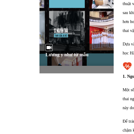
thuật 
sau khi
hơn hoă
thai vâ
Dựa va
học Hà
Lương y như từ mẫu
1. Ngu
Một số
thai n
này do
Để trá
chậm k