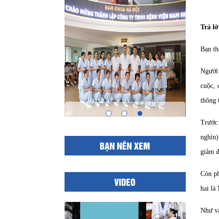
Trả lờ
Bạn th
Người 
cuộc, 
thông t
Trước h
nghìn)
BẠN NÊN XEM
giảm đ
Còn ph
VIDEO
hai là
Như vậ