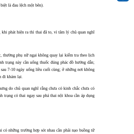
biệt là đau lệch một bên).
i phát hiện ra thì thai đã to, vì tâm lý chủ quan nghĩ
c, thường phụ nữ ngại không quay lại kiểm tra theo lịch
tình trạng này cần uống thuốc đúng phác đồ hướng dẫn;
 sau 7-10 ngày uống liều cuối cùng; ở những nơi không
n đi khám lại.
nhưng do chủ quan nghĩ rằng chưa có kinh chắc chưa có
nh trạng có thai ngay sau phá thai nội khoa cần áp dụng
i có những trường hợp sót nhau cần phải nạo buồng tử