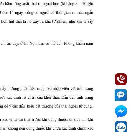
c sẽ chậm tống xuất thai ra ngoài hơn (khoảng 3 – 10 giờ
0 đến 14 ngày, cũng có người có thời gian ra máu ngắn
 hơn hút thai là nó xảy ra khá tự nhiên, như khi ta sảy
 chỉ tin cậy, ở Hà Nội, bạn có thể đến Phòng khám nam
 này thường phát hiện muộn và nhập viện với tình trạng
a xác định rõ vị trí của khối thai. Dẫn đến tình trạng
g để ý các dấu hiệu bất thường của thai ngoài tử cung.
 xác vị trí túi thai trước khi dùng thuốc; đi siêu âm khi
thai; không nên dùng thuốc khi chưa xác định chính xác