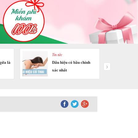
Tin tức
gứa là
Dấu hiệu có bầu chính
xác nhất