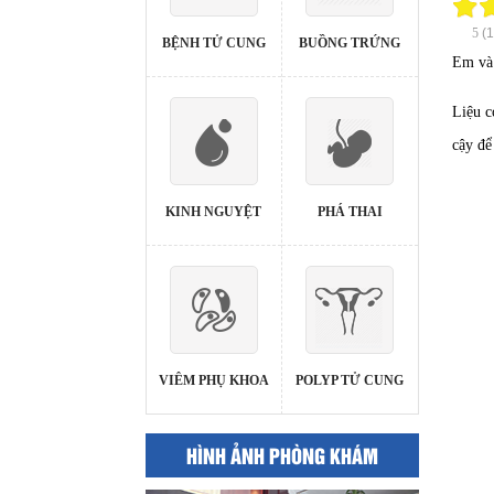
5
(
BỆNH TỬ CUNG
BUỒNG TRỨNG
Em và 
Liệu c
cậy để
KINH NGUYỆT
PHÁ THAI
VIÊM PHỤ KHOA
POLYP TỬ CUNG
HÌNH ẢNH PHÒNG KHÁM