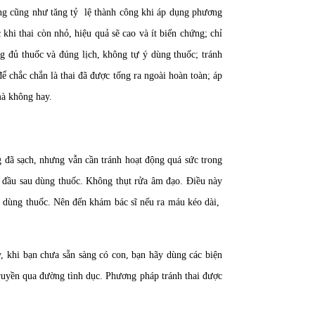
ng cũng như tăng tỷ lệ thành công khi áp dụng phương
khi thai còn nhỏ, hiệu quả sẽ cao và ít biến chứng; chỉ
g đủ thuốc và đúng lịch, không tự ý dùng thuốc; tránh
ể chắc chắn là thai đã được tống ra ngoài hoàn toàn; áp
mà không hay.
 đã sạch, nhưng vẫn cần tránh hoạt động quá sức trong
 đầu sau dùng thuốc. Không thụt rửa âm đạo. Điều này
n dùng thuốc. Nên đến khám bác sĩ nếu ra máu kéo dài,
, khi bạn chưa sẵn sàng có con, bạn hãy dùng các biện
truyền qua đường tình dục. Phương pháp tránh thai được