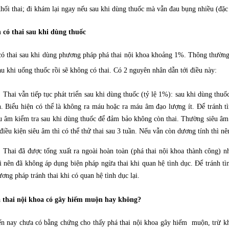
 khối thai; đi khám lại ngay nếu sau khi dùng thuốc mà vẫn đau bụng nhiều (đặc 
 có thai sau khi dùng thuốc
có thai sau khi dùng phương pháp phá thai nội khoa khoảng 1%. Thông thường kh
au khi uống thuốc rồi sẽ không có thai. Có 2 nguyên nhân dẫn tới điều này:
Thai vẫn tiếp tục phát triển sau khi dùng thuốc (tỷ lệ 1%): sau khi dùng thuố
. Biểu hiện có thể là không ra máu hoặc ra máu âm đạo lượng ít. Để tránh 
u âm kiểm tra sau khi dùng thuốc để đảm bảo không còn thai. Thường siêu âm
điều kiện siêu âm thì có thể thử thai sau 3 tuần. Nếu vẫn còn dương tính thì nê
Thai đã được tống xuất ra ngoài hoàn toàn (phá thai nội khoa thành công) 
i nên đã không áp dụng biện pháp ngừa thai khi quan hệ tình dục. Để tránh tì
ơng pháp tránh thai khi có quan hệ tình dục lại.
á thai nội khoa có gây hiếm muộn hay không?
n nay chưa có bằng chứng cho thấy phá thai nội khoa gây hiếm muộn, trừ kh