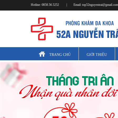
Hotline:
0858.56.5252
|
Email:
top52nguyentrai@gmail.co
TRANG CHỦ
GIỚI THIỆU