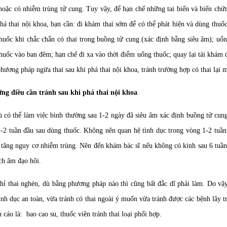
oặc có nhiễm trùng tử cung. Tuy vậy, để hạn chế những tai biến và biến chứ
há thai nội khoa, bạn cần: đi khám thai sớm để có thể phát hiện và dùng thuốc 
huốc khi chắc chắn có thai trong buồng tử cung (xác định bằng siêu âm); uốn
huốc vào ban đêm; hạn chế đi xa vào thời điểm uống thuốc; quay lại tái khám đ
hương pháp ngừa thai sau khi phá thai nội khoa, tránh trường hợp có thai lại 
ng điều cần tránh sau khi phá thai nội khoa
 có thể làm việc bình thường sau 1-2 ngày đã siêu âm xác định buồng tử cung
-2 tuần đầu sau dùng thuốc. Không nên quan hệ tình dục trong vòng 1-2 tuần
 tăng nguy cơ nhiễm trùng. Nên đến khám bác sĩ nếu không có kinh sau 6 tuầ
ịch âm đạo hôi.
hỉ thai nghén, dù bằng phương pháp nào thì cũng bất đắc dĩ phải làm. Do vậy
ình dục an toàn, vừa tránh có thai ngoài ý muốn vừa tránh được các bệnh lây 
 cáo là: bao cao su, thuốc viên tránh thai loại phối hợp.