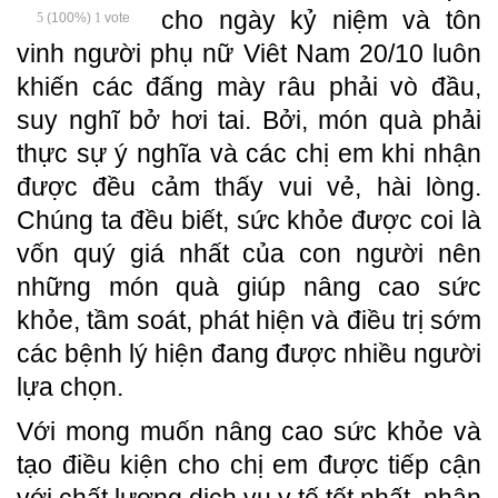
cho ngày kỷ niệm và tôn
5
(100%)
1
vote
vinh người phụ nữ Viêt Nam 20/10 luôn
khiến các đấng mày râu phải vò đầu,
suy nghĩ bở hơi tai. Bởi, món quà phải
thực sự ý nghĩa và các chị em khi nhận
được đều cảm thấy vui vẻ, hài lòng.
Chúng ta đều biết, sức khỏe được coi là
vốn quý giá nhất của con người nên
những món quà giúp nâng cao sức
khỏe, tầm soát, phát hiện và điều trị sớm
các bệnh lý hiện đang được nhiều người
lựa chọn.
Với mong muốn nâng cao sức khỏe và
tạo điều kiện cho chị em được tiếp cận
với chất lượng dịch vụ y tế tốt nhất, nhân