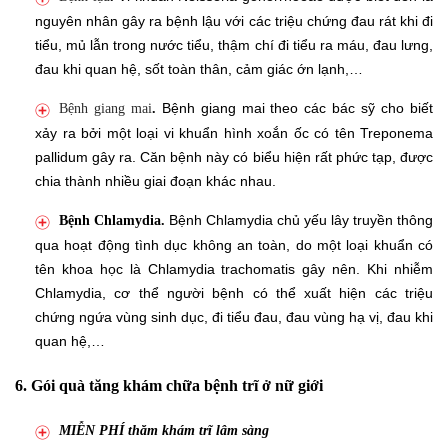
nguyên nhân gây ra bệnh lậu với các triệu chứng đau rát khi đi
tiểu, mủ lẫn trong nước tiểu, thậm chí đi tiểu ra máu, đau lưng,
đau khi quan hệ, sốt toàn thân, cảm giác ớn lạnh,…
Bệnh giang mai theo các bác sỹ cho biết
Bệnh giang mai
.
xảy ra bởi một loại vi khuẩn hình xoắn ốc có tên Treponema
pallidum gây ra. Căn bệnh này có biểu hiện rất phức tạp, được
chia thành nhiều giai đoạn khác nhau.
Bệnh Chlamydia chủ yếu lây truyền thông
Bệnh Chlamydia.
qua hoạt động tình dục không an toàn, do một loại khuẩn có
tên khoa học là Chlamydia trachomatis gây nên. Khi nhiễm
Chlamydia, cơ thể người bệnh có thể xuất hiện các triệu
chứng ngứa vùng sinh dục, đi tiểu đau, đau vùng hạ vị, đau khi
quan hệ,…
6. Gói quà tăng khám chữa bệnh trĩ ở nữ giới
MIỄN PHÍ thăm khám trĩ lâm sàng