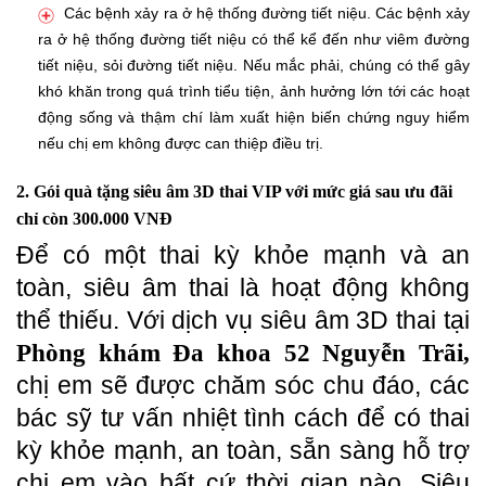
Các bệnh xảy ra ở hệ thống đường tiết niệu. Các bệnh xảy
ra ở hệ thống đường tiết niệu có thể kể đến như viêm đường
tiết niệu, sỏi đường tiết niệu. Nếu mắc phải, chúng có thể gây
khó khăn trong quá trình tiểu tiện, ảnh hưởng lớn tới các hoạt
động sống và thậm chí làm xuất hiện biến chứng nguy hiểm
nếu chị em không được can thiệp điều trị.
2. Gói quà tặng siêu âm 3D thai VIP với mức giá sau ưu đãi
chỉ còn 300.000 VNĐ
Để có một thai kỳ khỏe mạnh và an
toàn, siêu âm thai là hoạt động không
thể thiếu. Với dịch vụ siêu âm 3D thai tại
Phòng khám Đa khoa 52 Nguyễn Trãi,
chị em sẽ được chăm sóc chu đáo, các
bác sỹ tư vấn nhiệt tình cách để có thai
kỳ khỏe mạnh, an toàn, sẵn sàng hỗ trợ
chị em vào bất cứ thời gian nào. Siêu