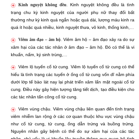
. Kinh nguyệt không đều là tình
Kinh nguyệt không đều
trạng chu kỳ kinh nguyệt của người phụ nữ thay đổi bất
thường như kỳ kinh quá ngắn hoặc quá dài, lượng máu kinh ra
quá ít hoặc quá nhiều, kinh nguyệt thưa, vô kinh, thống kinh,…
. Viêm âm hộ – âm đạo xảy ra do sự
Viêm âm đạo – âm hộ
xâm hại của các tác nhân ở âm đạo – âm hộ. Đó có thể là vi
khuẩn, nấm, ký sinh trùng,…
Viêm lộ tuyến cổ tử cung
Viêm lộ tuyến cổ tử cung có thể
.
hiểu là tình trạng các tuyến ở ống cổ tử cung vốn dĩ nằm phía
dưới lớp tế bào lát nay lại phát triển xâm lấn mặt ngoài cổ tử
cung. Điều này gây hiện tượng tăng tiết dịch, tạo điều kiện cho
các tác nhân tấn công cổ tử cung.
Viêm vùng chậu. Viêm vùng chậu liên quan đến tình trạng
viêm nhiễm lan rộng ở các cơ quan thuộc khu vực vùng chậu
như cổ tử cung, tử cung, ống dẫn trứng và buồng trứng.
Nguyên nhân gây bệnh có thể do sự xâm hại của các tác
nhân, chủ yếu là vi khuẩn lây truyền thông qua quan hệ tình