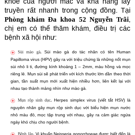
khỏe của người mắc và khả năng lây
truyền rất nhanh trong cộng đồng. Tại
,
Phòng khám Đa khoa 52 Nguyễn Trãi
chị em có thể thăm khám, điều trị các
bệnh xã hội như:
Sùi mào gà do tác nhân có tên Human
Sùi mào gà
.
Papilloma virus (HPV) gây ra với triệu chứng là những nốt mụn
sùi nhỏ li ti, đường kính khoảng 1 – 2mm, màu hồng và mọc
riêng lẻ. Mụn sùi sẽ phát triển với kích thước lớn dần theo thời
gian, tần suất mụn mới xuất hiện nhiều hơn, liên kết lại với
nhau tạo thành mảng nhìn như mào gà.
Herpes simplex virus (viết tắt HSV) là
Mụn rộp sinh dục
.
nguyên nhân gây mụn rộp sinh dục với biểu hiện mụn nước
nhỏ màu đỏ, mọc tập trung với nhau, gây ra cảm giác ngứa
ngáy khó chịu cho người bệnh.
Vi khuẩn Neisseria gonorrhoeae được biết đến là
Bệnh lậu
.