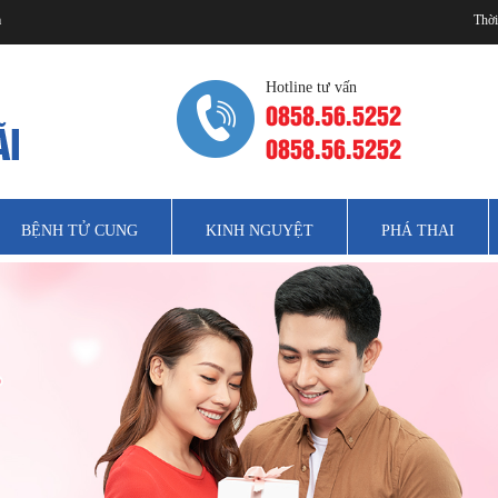
m
Thời
Hotline tư vấn
0858.56.5252
0858.56.5252
BỆNH TỬ CUNG
KINH NGUYỆT
PHÁ THAI