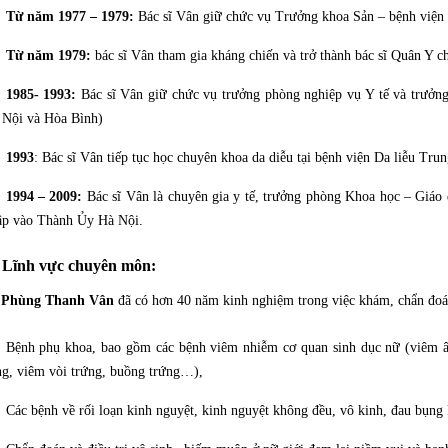
Từ năm 1977 – 1979:
Bác sĩ Vân giữ chức vụ Trưởng khoa Sản – bệnh viện
Từ năm 1979:
bác sĩ Vân tham gia kháng chiến và trở thành bác sĩ Quân Y 
1985- 1993:
Bác sĩ Vân giữ chức vụ trưởng phòng nghiệp vụ Y tế và trưởng
 Nội và Hòa Bình)
1993
: Bác sĩ Vân tiếp tục học chuyên khoa da diễu tại bệnh viện Da liễu Tru
1994 – 2009:
Bác sĩ Vân là chuyên gia y tế, trưởng phòng Khoa học – Giáo d
ập vào Thành Ủy Hà Nội.
Lĩnh vực chuyên môn:
ĩ Phùng Thanh Vân
đã có hơn 40 năm kinh nghiệm trong việc khám, chẩn đoán
Bệnh phụ khoa, bao gồm các bệnh viêm nhiễm cơ quan sinh dục nữ (viêm â
g, viêm vòi trứng, buồng trứng…),
Các bệnh về rối loạn kinh nguyệt, kinh nguyệt không đều, vô kinh, đau bụn