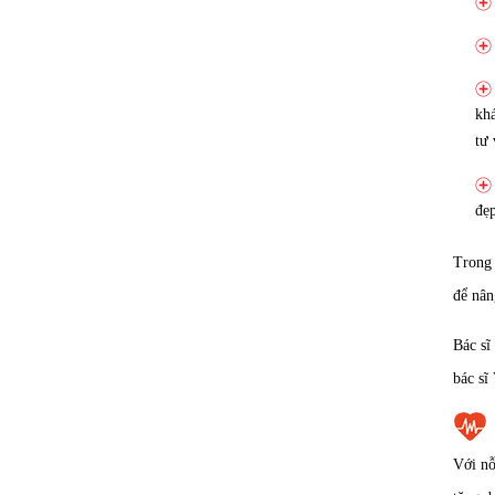
khá
tư 
đẹp
Trong 
để nân
Bác sĩ
bác sĩ
Với n