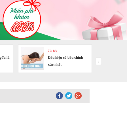
Tin tức
gứa là
Dấu hiệu có bầu chính
xác nhất