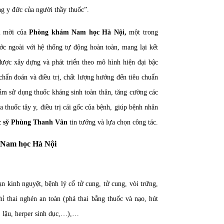
g y đức của người thầy thuốc”.
i mời của
Phòng khám Nam học Hà Nội,
một trong
c ngoài với hệ thống tự động hoàn toàn, mang lại kết
được xây dựng và phát triển theo mô hình hiện đại bậc
chẩn đoán và điều trị, chất lượng hướng đến tiêu chuẩn
ảm sử dụng thuốc kháng sinh toàn thân, tăng cường các
a thuốc tây y, điều trị cái gốc của bệnh, giúp bệnh nhân
 sỹ Phùng Thanh Vân
tin tưởng và lựa chọn công tác.
m Nam học Hà Nội
n kinh nguyệt, bệnh lý cổ tử cung, tử cung, vòi trứng,
ỉ thai nghén an toàn (phá thai bằng thuốc và nạo, hút
, lậu, herper sinh dục,…),…