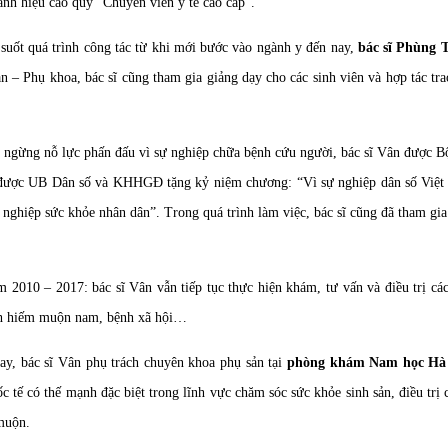
anh hiệu cao quý “Chuyên viên y tế cao cấp”.
suốt quá trình công tác từ khi mới bước vào ngành y đến nay,
bác sĩ Phùng 
n – Phụ khoa, bác sĩ cũng tham gia giảng dạy cho các sinh viên và hợp tác trao
ngừng nỗ lực phấn đấu vì sự nghiệp chữa bệnh cứu người, bác sĩ Vân được Bộ 
được UB Dân số và KHHGĐ tặng kỷ niệm chương: “Vì sự nghiệp dân số Việt
 nghiệp sức khỏe nhân dân”. Trong quá trình làm việc, bác sĩ cũng đã tham gia 
 2010 – 2017: bác sĩ Vân vẫn tiếp tục thực hiện khám, tư vấn và điều trị c
nh hiếm muộn nam, bệnh xã hội…
ay, bác sĩ Vân phụ trách chuyên khoa phụ sản tại
phòng khám Nam học Hà
ốc tế có thế mạnh đặc biệt trong lĩnh vực chăm sóc sức khỏe sinh sản, điều trị
muộn.