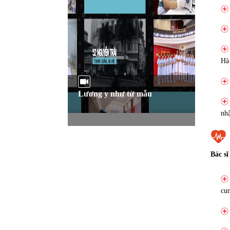
Hà
Lương y như từ mẫu
nh
Bác s
cun