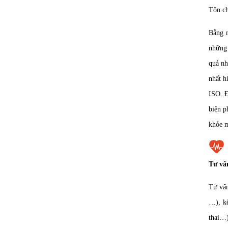
Tôn ch
Bằng 
những 
quả nh
nhất h
ISO. Đ
biện p
khỏe m
Tư vấ
Tư vấn
…), kế
thai…)