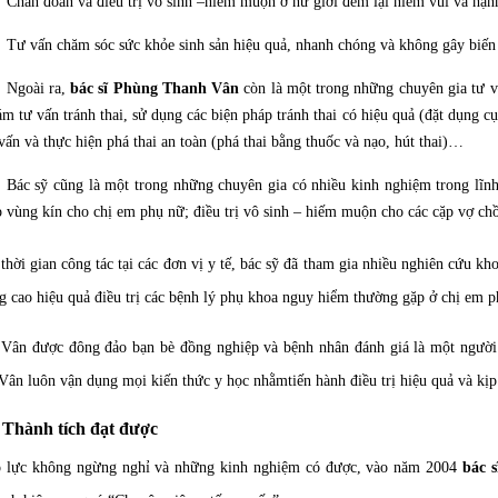
Chẩn đoán và điều trị vô sinh –hiếm muộn ở nữ giới đem lại niềm vui và hạn
Tư vấn chăm sóc sức khỏe sinh sản hiệu quả, nhanh chóng và không gây bi
Ngoài ra,
bác sĩ Phùng Thanh Vân
còn là một trong những chuyên gia tư vấ
m tư vấn tránh thai, sử dụng các biện pháp tránh thai có hiệu quả (đặt dụng c
vấn và thực hiện phá thai an toàn (phá thai bằng thuốc và nạo, hút thai)…
Bác sỹ cũng là một trong những chuyên gia có nhiều kinh nghiệm trong lĩnh
 vùng kín cho chị em phụ nữ; điều trị vô sinh – hiếm muộn cho các cặp vợ c
thời gian công tác tại các đơn vị y tế, bác sỹ đã tham gia nhiều nghiên cứu kh
g cao hiệu quả điều trị các bệnh lý phụ khoa nguy hiểm thường gặp ở chị em ph
 Vân được đông đảo bạn bè đồng nghiệp và bệnh nhân đánh giá là một người
 Vân luôn vận dụng mọi kiến thức y học nhằmtiến hành điều trị hiệu quả và kịp 
Thành tích đạt được
ỗ lực không ngừng nghỉ và những kinh nghiệm có được, vào năm 2004
bác 