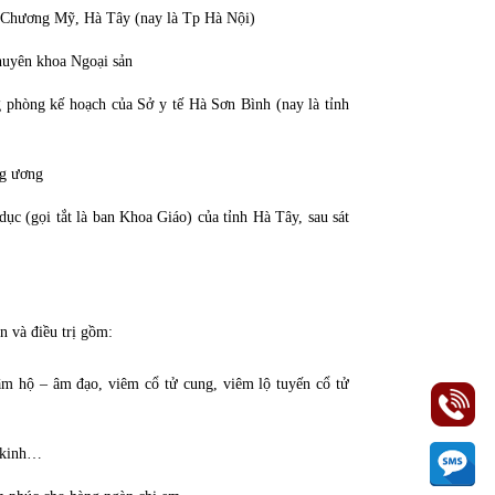
 Chương Mỹ, Hà Tây (nay là Tp Hà Nội)
chuyên khoa Ngoại sản
 phòng kế hoạch của Sở y tế Hà Sơn Bình (nay là tỉnh
ng ương
ục (gọi tắt là ban Khoa Giáo) của tỉnh Hà Tây, sau sát
 và điều trị gồm:
m hộ – âm đạo, viêm cổ tử cung, viêm lộ tuyến cổ tử
g kinh…