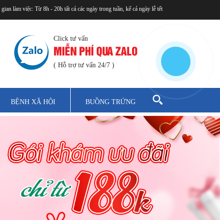
 gian làm việc: Từ 8h - 20h tất cả các ngày trong tuần, kể cả ngày lễ tết
Click tư vấn
MIỄN PHÍ QUA ZALO
( Hỗ trợ tư vấn 24/7 )
BỆNH XÃ HỘI
BUỒNG TRỨNG