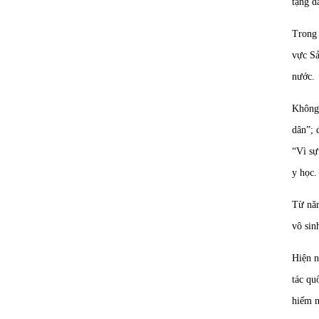
tặng d
Trong 
vực Sả
nước.
Không 
dân”; 
“Vì sự
y học.
Từ năm
vô si
Hiện n
tác qu
hiếm 