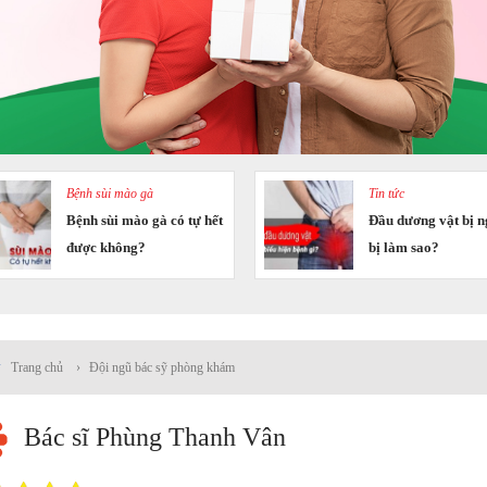
Bệnh sùi mào gà
Tin tức
Bệnh sùi mào gà có tự hết
Đầu dương vật bị n
được không?
bị làm sao?
Trang chủ
›
Đội ngũ bác sỹ phòng khám
Bác sĩ Phùng Thanh Vân