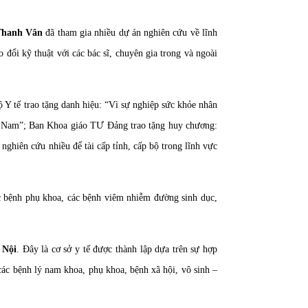
Thanh Vân
đã tham gia nhiều dự án nghiên cứu về lĩnh
 đổi kỹ thuật với các bác sĩ, chuyên gia trong và ngoài
Y tế trao tặng danh hiệu: “Vì sự nghiệp sức khỏe nhân
 Nam”; Ban Khoa giáo TƯ Đảng trao tặng huy chương:
nghiên cứu nhiều để tài cấp tỉnh, cấp bộ trong lĩnh vực
ác bệnh phụ khoa, các bệnh viêm nhiễm đường sinh dục,
 Nội
. Đây là cơ sở y tế được thành lập dựa trên sự hợp
 các bệnh lý nam khoa, phụ khoa, bệnh xã hội, vô sinh –