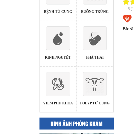
5
(
BỆNH TỬ CUNG
BUỒNG TRỨNG
Bác sĩ
KINH NGUYỆT
PHÁ THAI
VIÊM PHỤ KHOA
POLYP TỬ CUNG
HÌNH ẢNH PHÒNG KHÁM