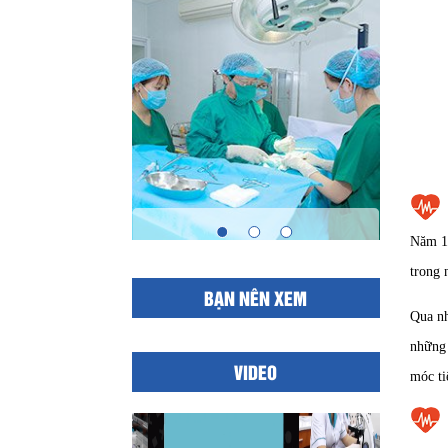
Năm 1
trong 
BẠN NÊN XEM
Qua nh
những 
VIDEO
móc ti