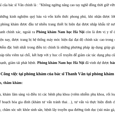
ỉ của bác sĩ Vân chính là : “Không ngừng nâng cao tay nghề đồng thời giữ vữn
những kinh nghiệm quý báu và vốn kiến thức phong phú, khi nhận được lờ
phòng khám được đầu tư nhiều trang thiết bị hiện đại được nhập khẩu từ nướ
anh chính xác, ngoài ra
Phòng khám Nam học Hà Nội
còn là đơn vị y tế 
iện nay, được trang bị hệ thống máy móc hiện đại đạt độ chính xác cao trong 
iểm đặc biệt nhất trong điều trị chính là những phương pháp áp dụng giúp gi
háp tiêu viêm tại chỗ, kết hợp với y học cổ truyền để giảm các tác dụng phụ củ
ạnh, giảm tái phát bệnh.
Phòng khám Nam học Hà Nội
đã vinh dự được
bác
Công việc tại phòng khám của bác sĩ Thanh Vân tại phòng khá
n, thăm khám:
, khám lâm sàng và điều trị các bệnh phụ khoa (viêm nhiễm phụ khoa, rối loạ
 hoạch hóa gia đình (khám tư vấn tránh thai…), tư vấn và thực hiện đình ch
, chăm sóc sức khỏe sinh sản, bệnh lây truyền qua đường tình dục (sùi mào gà