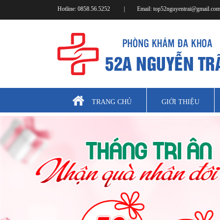
Hotline:
0858.56.5252
|
Email:
top52nguyentrai@gmail.co
TRANG CHỦ
GIỚI THIỆU